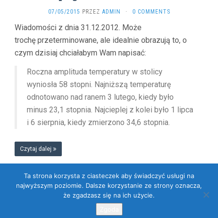
07/05/2015
PRZEZ
ADMIN
·
0 COMMENTS
Wiadomości z dnia 31.12.2012. Może
trochę przeterminowane, ale idealnie obrazują to, o
czym dzisiaj chciałabym Wam napisać:
Roczna amplituda temperatury w stolicy
wyniosła 58 stopni. Najniższą temperaturę
odnotowano nad ranem 3 lutego, kiedy było
minus 23,1 stopnia. Najcieplej z kolei było 1 lipca
i 6 sierpnia, kiedy zmierzono 34,6 stopnia.
Czytaj dalej
Ta strona korzysta z ciasteczek aby świadczyć usługi na
najwyższym poziomie. Dalsze korzystanie ze strony oznacza,
że zgadzasz się na ich użycie.
Dumnie wspierane przez WordPressa
. Szablon: Flat 1.7.11 by
Themeisle
.
Zgoda