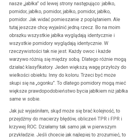
nasze „jabłka” od lewej strony następująco: jabłko,
pomidor, jabłko, pomidor, jabłko, pomidor, jabłko,
pomidor. Jak widać pomieszanie z poplątaniem. Ale
tutaj jeszcze chcę wyjaśnić jedną rzecz. Bo na moim
obrazku wszystkie jabłka wyglądają identycznie i
wszystkie pomidory wyglądają identycznie. W
rzeczywistości tak nie jest. Każdy owoc i każde
warzywo różnią się między sobą. Dlatego różnie mogą
działać klasyfikatory. Jeden większą wagę przyłoży do
wielkości obiektu. Inny do koloru. Trzeci być może
skupi się na „ogonku”. To dlatego pomidory mogą mieć
większe prawdopodobieństwo bycia jabłkiem niż jabłka
same w sobie.
Jak już wyjaśniłam, skąd może się brać kolejność, to
przejdźmy do macierzy błędów, obliczeń TPR i FPR i
krzywej ROC. Działamy tak samo jak w pierwszym
przykładzie. Jeśli chcecie jak najlepiej to zrozumieć, to