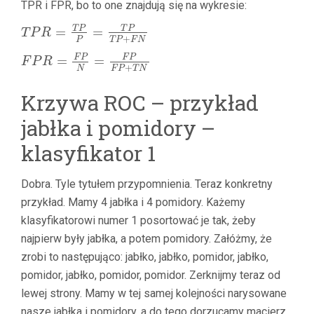
TPR i FPR, bo to one znajdują się na wykresie:
=
=
T
P
T
P
T
P
R
+
P
T
P
F
N
=
=
F
P
F
P
F
P
R
+
N
F
P
T
N
Krzywa ROC – przykład
jabłka i pomidory –
klasyfikator 1
Dobra. Tyle tytułem przypomnienia. Teraz konkretny
przykład. Mamy 4 jabłka i 4 pomidory. Każemy
klasyfikatorowi numer 1 posortować je tak, żeby
najpierw były jabłka, a potem pomidory. Załóżmy, że
zrobi to następująco: jabłko, jabłko, pomidor, jabłko,
pomidor, jabłko, pomidor, pomidor. Zerknijmy teraz od
lewej strony. Mamy w tej samej kolejności narysowane
nasze jabłka i pomidory, a do tego dorzucamy macierz