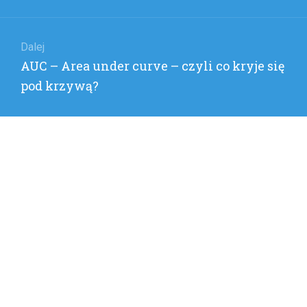
wpis:
Dalej
Następny
AUC – Area under curve – czyli co kryje się
wpis:
pod krzywą?