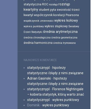
rozstęp
statystyczna
ROC
rozstęp
kwartylny
student pyta
swoistość
trzeci
kwartyl
współczynnik korelacji Pearsona
wykres kołowy
współczynnik zmienności
wykres słupkowy
wykres punktowy
Światowy
średnia arytmetyczna
Dzień Statystyki
średnia chronologiczna
średnia geometryczna
średnia harmoniczna
średnia trymowana
NAJNOWSZE KOMENTARZE
statystycznypl
-
hipotezy
statystyczne i błędy z nimi związane
Adrian Gasinski
-
hipotezy
statystyczne i błędy z nimi związane
statystycznypl
-
Florence Nightingale
– kobieta statystyk, którą warto znać
statystycznypl
-
wykres punktowy
Dominik
-
wykres punktowy