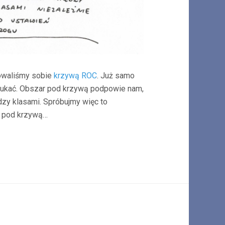
sowaliśmy sobie
krzywą ROC
. Już samo
zukać. Obszar pod krzywą podpowie nam,
ędzy klasami. Spróbujmy więc to
ę pod krzywą…