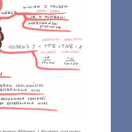
twórcy Williama J. Youdena, jest miarą