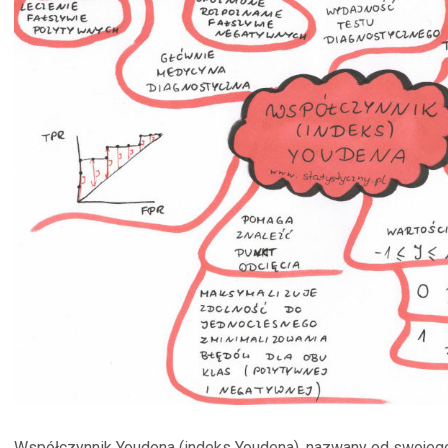
Współczynnik Youdena (indeks Youdena), nazwany od swojego 