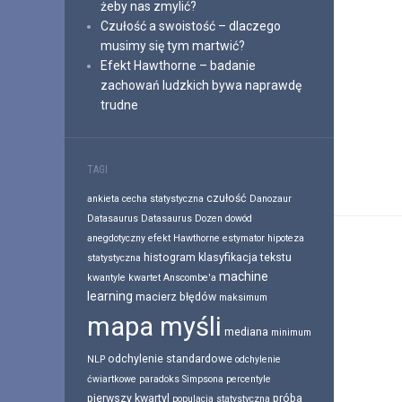
żeby nas zmylić?
Czułość a swoistość – dlaczego
musimy się tym martwić?
Efekt Hawthorne – badanie
zachowań ludzkich bywa naprawdę
trudne
TAGI
czułość
ankieta
cecha statystyczna
Danozaur
Datasaurus
Datasaurus Dozen
dowód
anegdotyczny
efekt Hawthorne
estymator
hipoteza
histogram
klasyfikacja tekstu
statystyczna
machine
kwantyle
kwartet Anscombe'a
learning
macierz błędów
maksimum
mapa myśli
mediana
minimum
odchylenie standardowe
NLP
odchylenie
ćwiartkowe
paradoks Simpsona
percentyle
pierwszy kwartyl
próba
populacja statystyczna