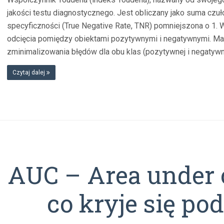
jakości testu diagnostycznego. Jest obliczany jako suma czuło
specyficzności (True Negative Rate, TNR) pomniejszona o 1.
odcięcia pomiędzy obiektami pozytywnymi i negatywnymi. M
zminimalizowania błędów dla obu klas (pozytywnej i negatywn
Czytaj dalej
AUC – Area under c
co kryje się po