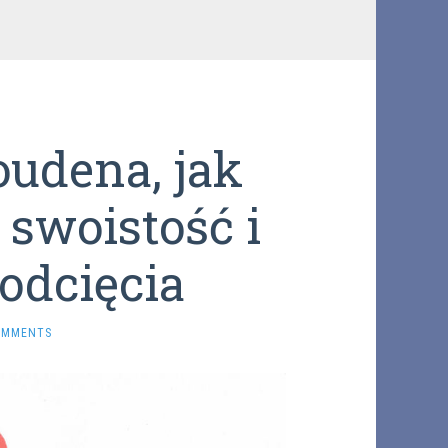
udena, jak
 swoistość i
odcięcia
OMMENTS