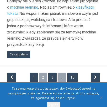
Cofnijmy się o jeden kroczek. Bo napisałam już ogólnie
o
machine learning
. Napisałam również o
klasyfikacji
tekstu
. Nie wspomniałam jednak ani słowem czym jest
grupa ucząca, walidacyjna i testowa. A to przecież
jedna z podstawowych informacji, które warto
zrozumieć, kiedy zabieramy się za tematykę machine
learning. Zwłaszcza, że przyda się nie tylko w
przypadku klasyfikacji.
Czytaj dalej
Stronicowanie
1
2
3
…
15
wpisów
Ta strona korzysta z ciasteczek aby świadczyć usługi na
najwyższym poziomie. Dalsze korzystanie ze strony oznacza,
że zgadzasz się na ich użycie.
Dumnie wspierane przez WordPressa
. Szablon: Flat 1.7.11 by
Themeisle
.
Zgoda