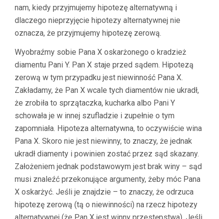
nam, kiedy przyjmujemy hipotezę alternatywną i
dlaczego nieprzyjęcie hipotezy alternatywnej nie
oznacza, że przyjmujemy hipotezę zerową.
Wyobraźmy sobie Pana X oskarżonego o kradzież
diamentu Pani Y. Pan X staje przed sądem. Hipotezą
zerową w tym przypadku jest niewinność Pana X.
Zakładamy, że Pan X wcale tych diamentów nie ukradł,
że zrobiła to sprzątaczka, kucharka albo Pani Y
schowała je w innej szufladzie i zupełnie o tym
zapomniała. Hipoteza alternatywna, to oczywiście wina
Pana X. Skoro nie jest niewinny, to znaczy, że jednak
ukradł diamenty i powinien zostać przez sąd skazany.
Założeniem jednak podstawowym jest brak winy – sąd
musi znaleźć przekonujące argumenty, żeby móc Pana
X oskarżyć. Jeśli je znajdzie – to znaczy, że odrzuca
hipotezę zerową (tą o niewinności) na rzecz hipotezy
alternatywnej (że Pan X jest winny przestępstwa). Jeśli