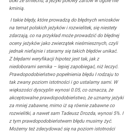
boki ze śmiechu, a jeżyki połowy żartów w ogóle nie
kminią.
I takie błędy, które prowadzą do błędnych wniosków
na temat polskich jeżyków i rozwielitek, się niestety
zdarzają, co na przykład może prowadzić do błędnej
oceny jeżyków jako zwierzątek nieśmiesznych, czyli
jednak niefajnie i staramy się takich błędów unikać.
Z błędami weryfikacji hipotez jest tak, jak z
niedoborami sernika – lepiej zapobiegać, niż leczyć.
Prawdopodobieństwo popełnienia błędu I rodzaju to
tak zwany poziom istotności i go ustalamy sami. W
większości dyscyplin wynosi 0.05, co oznacza, że
akceptowalne prawdopodobieństwo, że uznamy jeżyki
za mniej zabawne, mimo iż są równie zabawne co
rozwielitki, a nawet sam Tadeusz Drozda, wynosi 5%. I
z tym prawdopodobieństwem błędu musimy żyć.
Możemy też zdecydować się na poziom istotności