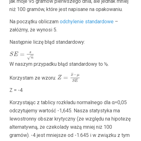
jak moje 95 gramów pierwszego dnia, ale jednak mniej
niż 100 gramów, które jest napisane na opakowaniu.
Na początku obliczam
odchylenie standardowe
–
załóżmy, że wynosi 5.
Następnie liczę błąd standardowy:
s
=
S
E
√
n
W naszym przypadku błąd standardowy to ½.
¯
¯
¯
−
x
μ
=
Korzystam ze wzoru:
Z
S
E
Z = -4
Korzystając z tablicy rozkładu normalnego dla α=0,05
odczytujemy wartość -1,645. Nasza statystyka ma
lewostronny obszar krytyczny (ze względu na hipotezę
alternatywną, że czekolady ważą mniej niż 100
gramów). -4 jest mniejsze od -1.645 i w związku z tym