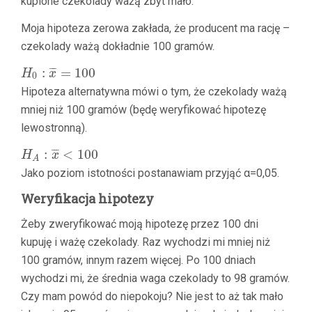
kupione czekolady ważą zbyt mało.
Moja hipoteza zerowa zakłada, że producent ma rację –
czekolady ważą dokładnie 100 gramów.
:
=
100
¯
¯
¯
H
x
0
Hipoteza alternatywna mówi o tym, że czekolady ważą
mniej niż 100 gramów (będę weryfikować hipotezę
lewostronną).
:
<
100
¯
¯
¯
H
x
A
Jako poziom istotności postanawiam przyjąć α=0,05.
Weryfikacja hipotezy
Żeby zweryfikować moją hipotezę przez 100 dni
kupuję i ważę czekolady. Raz wychodzi mi mniej niż
100 gramów, innym razem więcej. Po 100 dniach
wychodzi mi, że średnia waga czekolady to 98 gramów.
Czy mam powód do niepokoju? Nie jest to aż tak mało