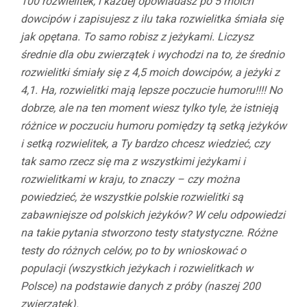
100 rozwielitek, i każdej opowiadasz po 5 moich
dowcipów i zapisujesz z ilu taka rozwielitka śmiała się
jak opętana. To samo robisz z jeżykami. Liczysz
średnie dla obu zwierzątek i wychodzi na to, że średnio
rozwielitki śmiały się z 4,5 moich dowcipów, a jeżyki z
4,1. Ha, rozwielitki mają lepsze poczucie humoru!!!!
No
dobrze, ale na ten moment wiesz tylko tyle, że istnieją
różnice w poczuciu humoru pomiędzy tą setką jeżyków
i setką rozwielitek, a Ty bardzo chcesz wiedzieć, czy
tak samo rzecz się ma z wszystkimi jeżykami i
rozwielitkami w kraju, to znaczy – czy można
powiedzieć, że wszystkie polskie rozwielitki są
zabawniejsze od polskich jeżyków? W celu odpowiedzi
na takie pytania stworzono testy statystyczne. Różne
testy do różnych celów, po to by wnioskować o
populacji (wszystkich jeżykach i rozwielitkach w
Polsce) na podstawie danych z próby (naszej 200
zwierzątek).