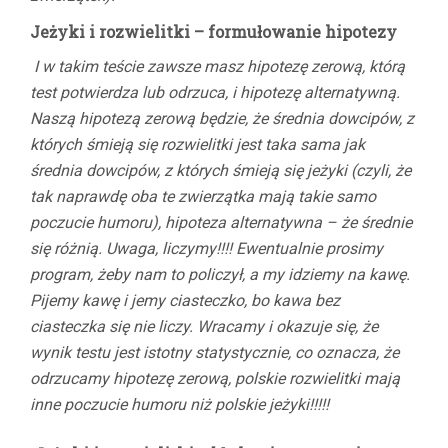
Jeżyki i rozwielitki – formułowanie hipotezy
I w takim teście zawsze masz hipotezę zerową, którą
test potwierdza lub odrzuca, i hipotezę alternatywną.
Naszą hipotezą zerową będzie, że średnia dowcipów, z
których śmieją się rozwielitki jest taka sama jak
średnia dowcipów, z których śmieją się jeżyki (czyli, że
tak naprawdę oba te zwierzątka mają takie samo
poczucie humoru), hipoteza alternatywna – że średnie
się różnią. Uwaga, liczymy!!!! Ewentualnie prosimy
program, żeby nam to policzył, a my idziemy na kawę.
Pijemy kawę i jemy ciasteczko, bo kawa bez
ciasteczka się nie liczy. Wracamy i okazuje się, że
wynik testu jest istotny statystycznie, co oznacza, że
odrzucamy hipotezę zerową, polskie rozwielitki mają
inne poczucie humoru niż polskie jeżyki!!!!!