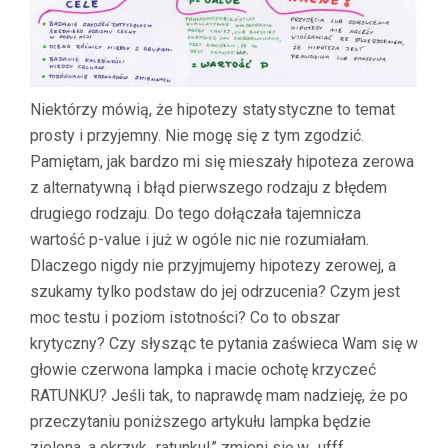
Niektórzy mówią, że hipotezy statystyczne to temat
prosty i przyjemny. Nie mogę się z tym zgodzić.
Pamiętam, jak bardzo mi się mieszały hipoteza zerowa
z alternatywną i błąd pierwszego rodzaju z błędem
drugiego rodzaju. Do tego dołączała tajemnicza
wartość p-value i już w ogóle nic nie rozumiałam.
Dlaczego nigdy nie przyjmujemy hipotezy zerowej, a
szukamy tylko podstaw do jej odrzucenia? Czym jest
moc testu i poziom istotności? Co to obszar
krytyczny? Czy słysząc te pytania zaświeca Wam się w
głowie czerwona lampka i macie ochotę krzyczeć
RATUNKU? Jeśli tak, to naprawdę mam nadzieję, że po
przeczytaniu poniższego artykułu lampka będzie
zielona, a okrzyk „ratunku!” zmieni się w „ufff…