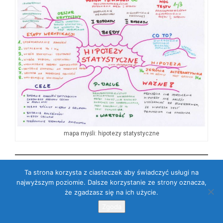
mapa myśli: hipotezy statystyczne
Ta strona korzysta z ciasteczek aby świadczyć usługi na
Droga Czytelniczko! Drogi Czytelniku!
najwyższym poziomie. Dalsze korzystanie ze strony oznacza,
że zgadzasz się na ich użycie.
Dziękuję, że przeczytałaś/przeczytałeś mój artykuł.
Mam nadzieję, że spełnił Twoje oczekiwania. Jeśli
Zgoda
chcesz się podzielić swoimi przemyśleniami, to napisz