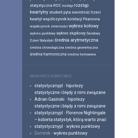
rozstęp
statystyczna
ROC
rozstęp
kwartylny
student pyta
swoistość
trzeci
kwartyl
współczynnik korelacji Pearsona
wykres kołowy
współczynnik zmienności
wykres słupkowy
wykres punktowy
Światowy
średnia arytmetyczna
Dzień Statystyki
średnia chronologiczna
średnia geometryczna
średnia harmoniczna
średnia trymowana
NAJNOWSZE KOMENTARZE
statystycznypl
-
hipotezy
statystyczne i błędy z nimi związane
Adrian Gasinski
-
hipotezy
statystyczne i błędy z nimi związane
statystycznypl
-
Florence Nightingale
– kobieta statystyk, którą warto znać
statystycznypl
-
wykres punktowy
Dominik
-
wykres punktowy