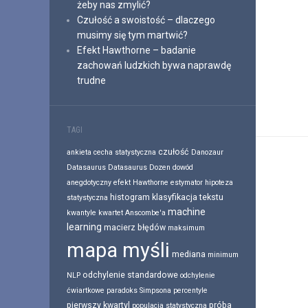
żeby nas zmylić?
Czułość a swoistość – dlaczego
musimy się tym martwić?
Efekt Hawthorne – badanie
zachowań ludzkich bywa naprawdę
trudne
TAGI
czułość
ankieta
cecha statystyczna
Danozaur
Datasaurus
Datasaurus Dozen
dowód
anegdotyczny
efekt Hawthorne
estymator
hipoteza
histogram
klasyfikacja tekstu
statystyczna
machine
kwantyle
kwartet Anscombe'a
learning
macierz błędów
maksimum
mapa myśli
mediana
minimum
odchylenie standardowe
NLP
odchylenie
ćwiartkowe
paradoks Simpsona
percentyle
pierwszy kwartyl
próba
populacja statystyczna