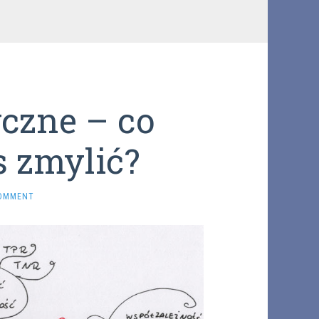
yczne – co
s zmylić?
COMMENT