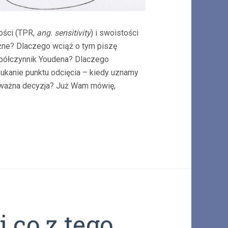
ości (TPR,
ang. sensitivity
) i swoistości
ażne? Dlaczego wciąż o tym piszę
półczynnik Youdena? Dlaczego
ukanie punktu odcięcia – kiedy uznamy
poważna decyzja? Już Wam mówię,
 co z tego