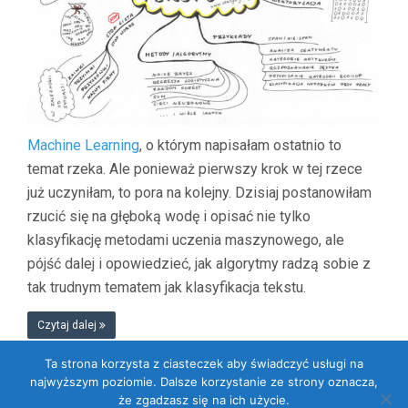
Machine Learning
, o którym napisałam ostatnio to
temat rzeka. Ale ponieważ pierwszy krok w tej rzece
już uczyniłam, to pora na kolejny. Dzisiaj postanowiłam
rzucić się na głęboką wodę i opisać nie tylko
klasyfikację metodami uczenia maszynowego, ale
pójść dalej i opowiedzieć, jak algorytmy radzą sobie z
tak trudnym tematem jak klasyfikacja tekstu.
Czytaj dalej
Ta strona korzysta z ciasteczek aby świadczyć usługi na
najwyższym poziomie. Dalsze korzystanie ze strony oznacza,
że zgadzasz się na ich użycie.
Dumnie wspierane przez WordPressa
. Szablon: Flat 1.7.11 by