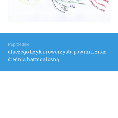
Nawigacja
wpisu
Poprzednie
Poprzedni
dlaczego fizyk i rowerzysta powinni znać
wpis:
średnią harmoniczną