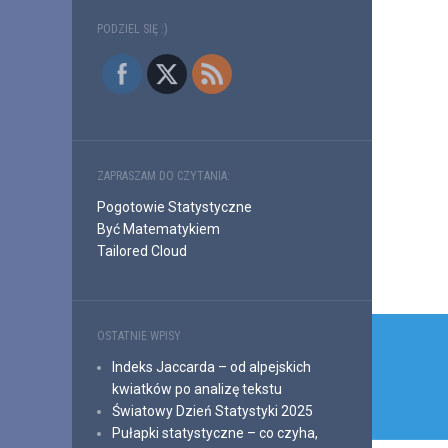
PODZIEL SIĘ :)
ZAPRASZAM DO CZYTANIA:
Pogotowie Statystyczne
Być Matematykiem
Tailored Cloud
Nawi
OSTATNIE WPISY
wpis
Indeks Jaccarda – od alpejskich
kwiatków po analizę tekstu
Światowy Dzień Statystyki 2025
Pułapki statystyczne – co czyha,