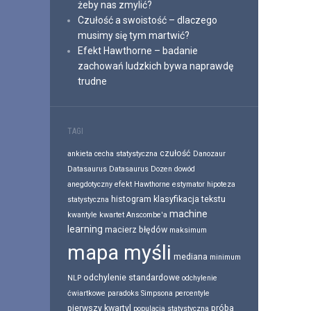
żeby nas zmylić?
Czułość a swoistość – dlaczego
musimy się tym martwić?
Efekt Hawthorne – badanie
zachowań ludzkich bywa naprawdę
trudne
TAGI
czułość
ankieta
cecha statystyczna
Danozaur
Datasaurus
Datasaurus Dozen
dowód
anegdotyczny
efekt Hawthorne
estymator
hipoteza
histogram
klasyfikacja tekstu
statystyczna
machine
kwantyle
kwartet Anscombe'a
learning
macierz błędów
maksimum
mapa myśli
mediana
minimum
odchylenie standardowe
NLP
odchylenie
ćwiartkowe
paradoks Simpsona
percentyle
pierwszy kwartyl
próba
populacja statystyczna