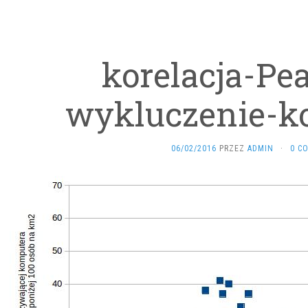
korelacja-Pe
wykluczenie-k
06/02/2016
PRZEZ
ADMIN
·
0 C