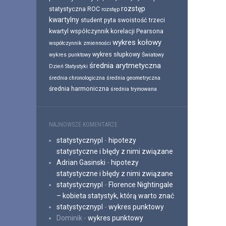
rozstęp
statystyczna
ROC
rozstęp
kwartylny
student pyta
swoistość
trzeci
kwartyl
współczynnik korelacji Pearsona
wykres kołowy
współczynnik zmienności
wykres słupkowy
wykres punktowy
Światowy
średnia arytmetyczna
Dzień Statystyki
średnia chronologiczna
średnia geometryczna
średnia harmoniczna
średnia trymowana
NAJNOWSZE KOMENTARZE
statystycznypl
-
hipotezy
statystyczne i błędy z nimi związane
Adrian Gasinski
-
hipotezy
statystyczne i błędy z nimi związane
statystycznypl
-
Florence Nightingale
– kobieta statystyk, którą warto znać
statystycznypl
-
wykres punktowy
Dominik
-
wykres punktowy