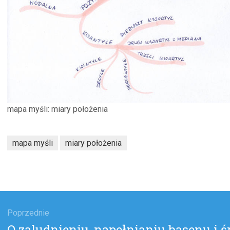
mapa myśli: miary położenia
mapa myśli
miary położenia
gacja
u
Poprzednie
Poprzedni
O zaludnieniu, napełnianiu basenu i 