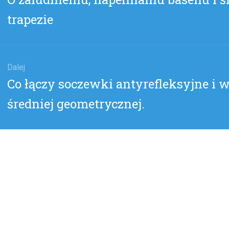
wpis:
trapezie
Dalej
Następny
Co łączy soczewki antyrefleksyjne i w
wpis:
średniej geometrycznej.