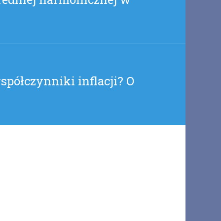
spółczynniki inflacji? O