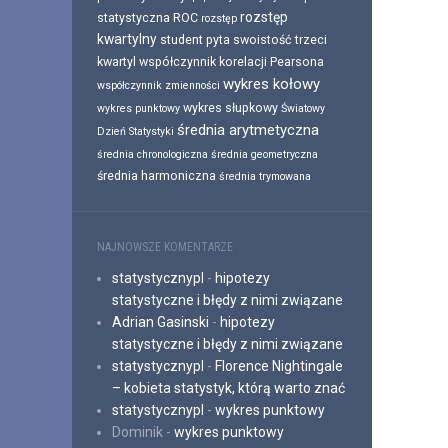
rozstęp
statystyczna
ROC
rozstęp
kwartylny
student pyta
swoistość
trzeci
kwartyl
współczynnik korelacji Pearsona
wykres kołowy
współczynnik zmienności
wykres słupkowy
wykres punktowy
Światowy
średnia arytmetyczna
Dzień Statystyki
średnia chronologiczna
średnia geometryczna
średnia harmoniczna
średnia trymowana
NAJNOWSZE KOMENTARZE
statystycznypl
-
hipotezy
statystyczne i błędy z nimi związane
Adrian Gasinski
-
hipotezy
statystyczne i błędy z nimi związane
statystycznypl
-
Florence Nightingale
– kobieta statystyk, którą warto znać
statystycznypl
-
wykres punktowy
Dominik
-
wykres punktowy