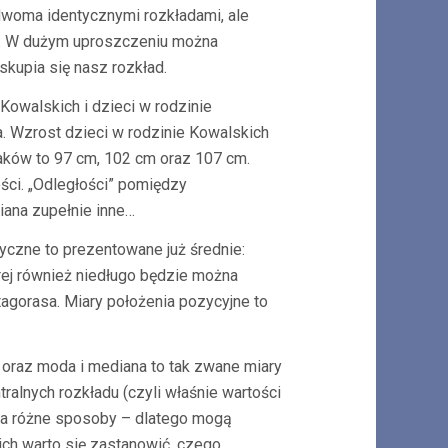
y dwoma identycznymi rozkładami, ale
h. W dużym uproszczeniu można
skupia się nasz rozkład.
owalskich i dzieci w rodzinie
 Wzrost dzieci w rodzinie Kowalskich
aków to 97 cm, 102 cm oraz 107 cm.
ści. „Odległości” pomiędzy
iana zupełnie inne…
syczne to prezentowane już średnie:
rej również niedługo będzie można
tagorasa. Miary położenia pozycyjne to
 oraz moda i mediana to tak zwane miary
tralnych rozkładu (czyli właśnie wartości
u na różne sposoby – dlatego mogą
ich warto się zastanowić, czego