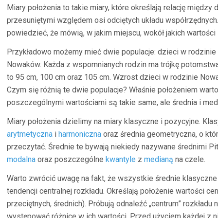
Miary położenia to takie miary, które określają relację międz
przesuniętymi względem osi odciętych układu współrzędnyc
powiedzieć, że mówią, w jakim miejscu, wokół jakich wartości 
Przykładowo możemy mieć dwie populacje: dzieci w rodzinie K
Nowaków. Każda z wspomnianych rodzin ma trójkę potomstwa.
to 95 cm, 100 cm oraz 105 cm. Wzrost dzieci w rodzinie Now
Czym się różnią te dwie populacje? Właśnie położeniem warto
poszczególnymi wartościami są takie same, ale średnia i med
Miary położenia dzielimy na miary klasyczne i pozycyjne. Kla
arytmetyczna
i
harmoniczna
oraz średnia geometryczna, o któ
przeczytać. Średnie te bywają niekiedy nazywane średnimi Pi
modalna
oraz poszczególne
kwantyle
z
medianą
na czele.
Warto zwrócić uwagę na fakt, że wszystkie średnie klasyczne
tendencji centralnej rozkładu. Określają położenie wartości cen
przeciętnych, średnich). Próbują odnaleźć „centrum” rozkład
występować różnice w ich wartości. Przed użyciem każdej z n