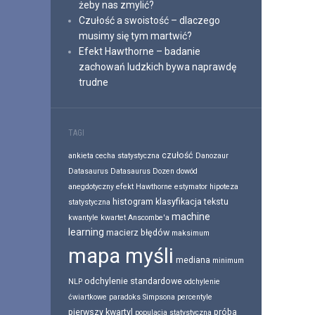
żeby nas zmylić?
Czułość a swoistość – dlaczego
musimy się tym martwić?
Efekt Hawthorne – badanie
zachowań ludzkich bywa naprawdę
trudne
TAGI
czułość
ankieta
cecha statystyczna
Danozaur
Datasaurus
Datasaurus Dozen
dowód
anegdotyczny
efekt Hawthorne
estymator
hipoteza
histogram
klasyfikacja tekstu
statystyczna
machine
kwantyle
kwartet Anscombe'a
learning
macierz błędów
maksimum
mapa myśli
mediana
minimum
odchylenie standardowe
NLP
odchylenie
ćwiartkowe
paradoks Simpsona
percentyle
pierwszy kwartyl
próba
populacja statystyczna