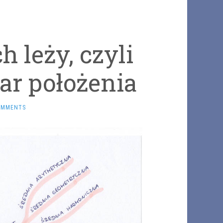
h leży, czyli
r położenia
OMMENTS