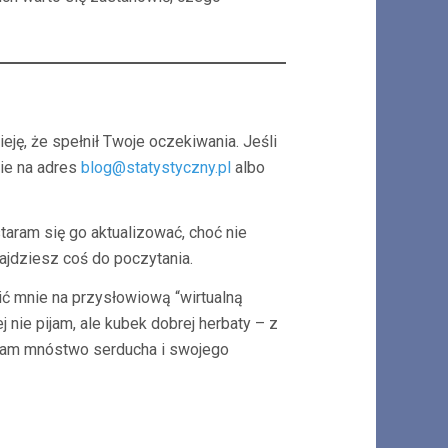
eję, że spełnił Twoje oczekiwania. Jeśli
nie na adres
blog@statystyczny.pl
albo
taram się go aktualizować, choć nie
najdziesz coś do poczytania.
ić mnie na przysłowiową “wirtualną
nie pijam, ale kubek dobrej herbaty – z
zam mnóstwo serducha i swojego