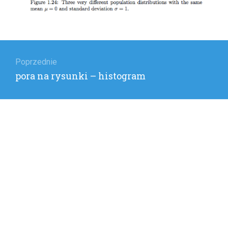
Nawigacja
wpisu
Poprzednie
Poprzedni
pora na rysunki – histogram
wpis: