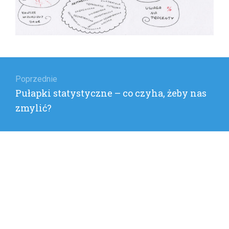
Nawigacja
wpisu
Poprzednie
Poprzedni
Pułapki statystyczne – co czyha, żeby nas
wpis:
zmylić?