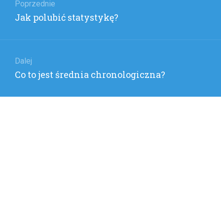
wpisu
Poprzednie
Poprzedni
Jak polubić statystykę?
wpis:
Dalej
Następny
Co to jest średnia chronologiczna?
wpis: