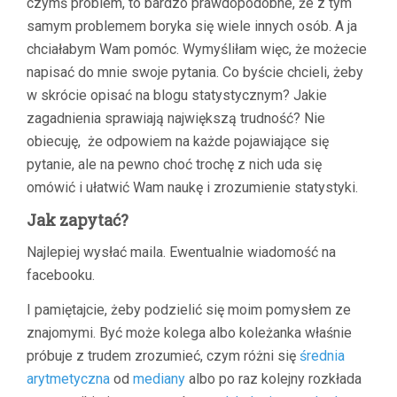
czymś problem, to bardzo prawdopodobne, że z tym
samym problemem boryka się wiele innych osób. A ja
chciałabym Wam pomóc. Wymyśliłam więc, że możecie
napisać do mnie swoje pytania. Co byście chcieli, żeby
w skrócie opisać na blogu statystycznym? Jakie
zagadnienia sprawiają największą trudność? Nie
obiecuję, że odpowiem na każde pojawiające się
pytanie, ale na pewno choć trochę z nich uda się
omówić i ułatwić Wam naukę i zrozumienie statystyki.
Jak zapytać?
Najlepiej wysłać maila. Ewentualnie wiadomość na
facebooku.
I pamiętajcie, żeby podzielić się moim pomysłem ze
znajomymi. Być może kolega albo koleżanka właśnie
próbuje z trudem zrozumieć, czym różni się
średnia
arytmetyczna
od
mediany
albo po raz kolejny rozkłada