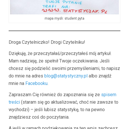
mapa myśli: student pyta
Droga Czytelniczko! Drogi Czytelniku!
Dziękuję, że przeczytałaś/przeczytałeś mój artykuł.
Mam nadzieję, że spełnił Twoje oczekiwania. Jeśli
chcesz się podzielić swoimi przemyśleniami, to napisz
do mnie na adres
blog@statystyczny.pl
albo znajdź
mnie na
Facebooku
.
Zapraszam Cię również do zapoznania się ze
spisem
treści
(staram się go aktualizować, choć nie zawsze to
wychodzi) – jeśli lubisz statystykę, to na pewno
znajdziesz coś do poczytania.
A jeśli w ramach podziękowania za ten wpis zechcesz